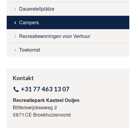
UMGEBUNG
Dauerstellplätze
Campers
TARIFE
Recreatiewoningen voor Verhuur
NACHRICHTEN
Toekomst
RESERVIEREN
Kontakt
KONTAKT
+31 77 463 13 07
Recreatiepark Kasteel Ooijen
Blitterswijckseweg 2
Kontaktieren Sie uns
5871 CE Broekhuizenvorst
+31 77 463 13 07