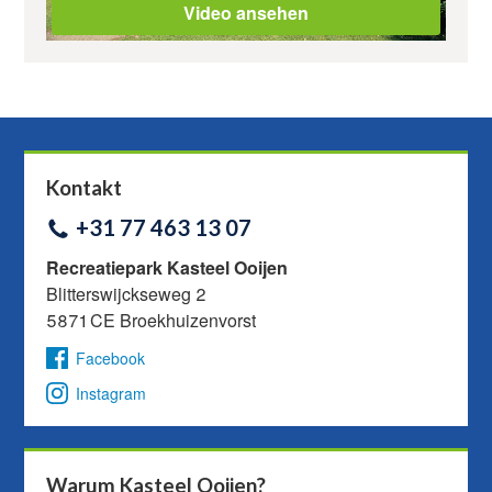
Video ansehen
Kontakt
+31 77 463 13 07
Recreatiepark Kasteel Ooijen
Blitterswijckseweg 2
5871 CE Broekhuizenvorst
Facebook
Instagram
Warum Kasteel Ooijen?