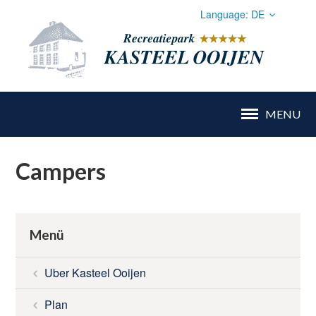
Language:
DE
Nederlands
Recr
Deutsch
MENU
Campers
HOME
Menü
CAMPING
Uber Kasteel Ooijen
AUSSTATTUNG
Plan