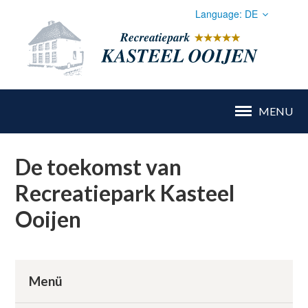
Language:
DE
Nederlands
Recr
Deutsch
MENU
De toekomst van
Recreatiepark Kasteel
HOME
Ooijen
CAMPING
AUSSTATTUNG
Menü