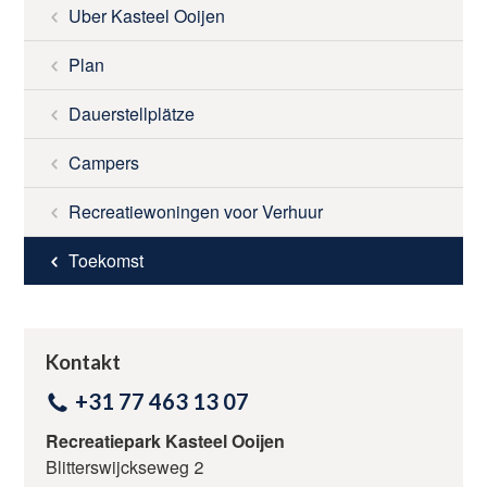
Uber Kasteel Ooijen
UMGEBUNG
Plan
TARIFE
Dauerstellplätze
Campers
NACHRICHTEN
Recreatiewoningen voor Verhuur
RESERVIEREN
Toekomst
KONTAKT
Kontakt
Kontaktieren Sie uns
+31 77 463 13 07
+31 77 463 13 07
Recreatiepark Kasteel Ooijen
Blitterswijckseweg 2