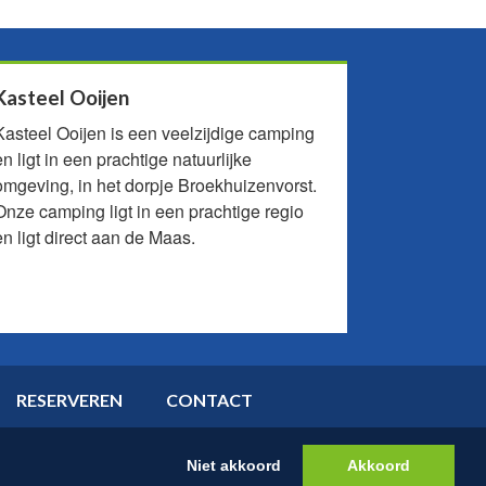
Kasteel Ooijen
Kasteel Ooijen is een veelzijdige camping
en ligt in een prachtige natuurlijke
omgeving, in het dorpje Broekhuizenvorst.
Onze camping ligt in een prachtige regio
en ligt direct aan de Maas.
RESERVEREN
CONTACT
Niet akkoord
Akkoord
IVACY EN COOKIES
PARKREGLEMENTEN