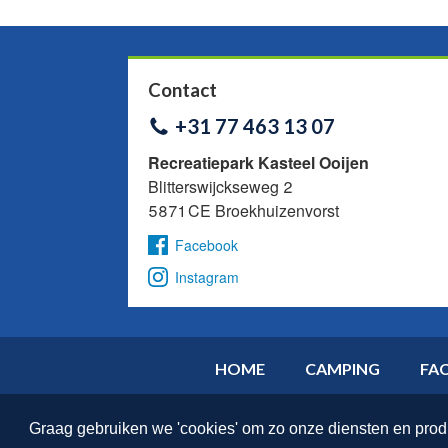
Contact
+31 77 463 13 07
Recreatiepark Kasteel Ooijen
Blitterswijckseweg 2
5871 CE Broekhuizenvorst
Facebook
Instagram
HOME
CAMPING
FAC
Graag gebruiken we 'cookies' om zo onze diensten en prod
Website by
Qbixx | Webservices
.