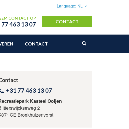
Language:
NL
Nederlands
EEM CONTACT OP
CONTACT
 77 463 13 07
Deutsch
VEREN
CONTACT
Contact
+31 77 463 13 07
Recreatiepark Kasteel Ooijen
Blitterswijckseweg 2
5871 CE Broekhuizenvorst